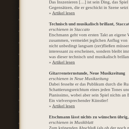
Das Inszenieren […] ist sein Ding, das Spi
Gegensätzen, die er geschickt in Szene setz
»
Artikel lesen
Technisch und musikalisch brillant, Stacca
erschienen in Staccato
Etschmann geht vom ersten Takt an eigene W
zusammen, vermeidet jeglichen Anflug von Se
nicht unbedingt langsam (zer)fließen müssen.
interessant zu erscheinen, sondern bleibt i
was dieser technisch und musikalisch brillant
»
Artikel lesen
Gitarrensternstunde, Neue Musikzeitung
erschienen in Neue Musikzeitung
Dabei fesselte er das Publikum durch die Ru
Schattierungsreichtum eines jeden Tones un
Pianissimo, wobei aber sein Spiel nichts an 
Ein vielversprechender Künstler!
»
Artikel lesen
Etschmann lässt nichts zu wünschen übrig,
erschienen in Musikblatt
Zum krönenden Abschluß (als ob der noch n