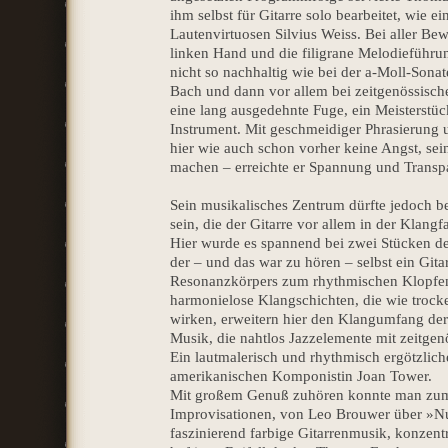
ihm selbst für Gitarre solo bearbeitet, wie e
Lautenvirtuosen Silvius Weiss. Bei aller B
linken Hand und die filigrane Melodieführung
nicht so nachhaltig wie bei der a-Moll-Sona
Bach und dann vor allem bei zeitgenössisch
eine lang ausgedehnte Fuge, ein Meisterst
Instrument. Mit geschmeidiger Phrasierung u
hier wie auch schon vorher keine Angst, se
machen – erreichte er Spannung und Transp
Sein musikalisches Zentrum dürfte jedoch be
sein, die der Gitarre vor allem in der Klangf
Hier wurde es spannend bei zwei Stücken d
der – und das war zu hören – selbst ein Gita
Resonanzkörpers zum rhythmischen Klopfen 
harmonielose Klangschichten, die wie trock
wirken, erweitern hier den Klangumfang der 
Musik, die nahtlos Jazzelemente mit zeitgen
Ein lautmalerisch und rhythmisch ergötzlich
amerikanischen Komponistin Joan Tower.
Mit großem Genuß zuhören konnte man zum 
Improvisationen, von Leo Brouwer über »N
faszinierend farbige Gitarrenmusik, konzentr