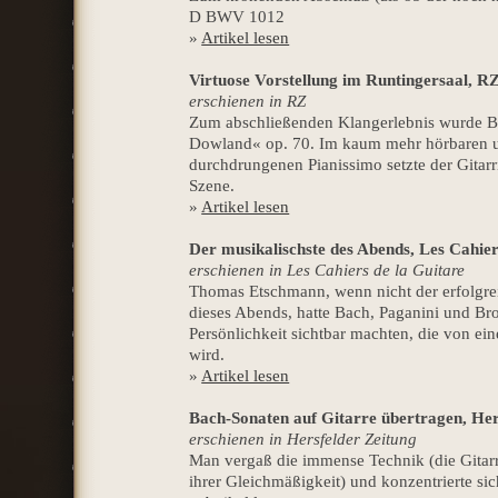
D BWV 1012
»
Artikel lesen
Virtuose Vorstellung im Runtingersaal, R
erschienen in RZ
Zum abschließenden Klangerlebnis wurde Be
Dowland« op. 70. Im kaum mehr hörbaren u
durchdrungenen Pianissimo setzte der Gitarr
Szene.
»
Artikel lesen
Der musikalischste des Abends, Les Cahier
erschienen in Les Cahiers de la Guitare
Thomas Etschmann, wenn nicht der erfolgrei
dieses Abends, hatte Bach, Paganini und Bro
Persönlichkeit sichtbar machten, die von ei
wird.
»
Artikel lesen
Bach-Sonaten auf Gitarre übertragen, Her
erschienen in Hersfelder Zeitung
Man vergaß die immense Technik (die Gitarr
ihrer Gleichmäßigkeit) und konzentrierte sic