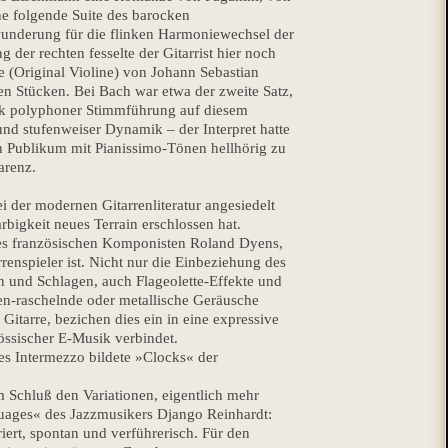
ine folgende Suite des barocken
ewunderung für die flinken Harmoniewechsel der
 der rechten fesselte der Gitarrist hier noch
te (Original Violine) von Johann Sebastian
en Stücken. Bei Bach war etwa der zweite Satz,
ück polyphoner Stimmführung auf diesem
nd stufenweiser Dynamik – der Interpret hatte
in Publikum mit Pianissimo-Tönen hellhörig zu
arenz.
i der modernen Gitarrenliteratur angesiedelt
arbigkeit neues Terrain erschlossen hat.
es französischen Komponisten Roland Dyens,
rrenspieler ist. Nicht nur die Einbeziehung des
und Schlagen, auch Flageolette-Effekte und
en-raschelnde oder metallische Geräusche
Gitarre, bezichen dies ein in eine expressive
össischer E-Musik verbindet.
es Intermezzo bildete »Clocks« der
Schluß den Variationen, eigentlich mehr
uages« des Jazzmusikers Django Reinhardt:
iert, spontan und verführerisch. Für den