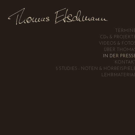
Thomas Etsch
TERMIN
CD
s
& PROJEKT
VIDEOS & FOTO
ÜBER THOMA
IN DER PRESS
KONTAK
5 STUDIES - NOTEN & HÖRBEISPIEL
LEHRMATERIA