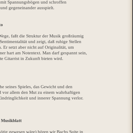
el mit Spannungsbögen und schroffen
t und gegeneinander ausspielt.
to
ege, faßt die Struktur der Musik großräumig
ntimentalität und zeigt, daß ruhige Stellen
 Er setzt aber nicht auf Originalität, um
mmer hart am Notentext. Man darf gespannt sein,
e Gitarrist in Zukunft bieten wird.
he seines Spieles, das Gewicht und den
d vor allem den Mut zu einem wahrhaftigen
Eindringlichkeit und innerer Spannung verlor.
 Musikblatt
ötig gewesen wäre) hören wir Bachs Suite in