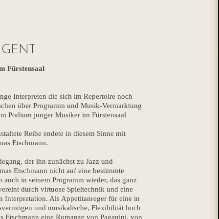
IGENT
m Fürstensaal
nge Interpreten die sich im Repertoire noch
 machen über Programm und Musik-Vermarktung
eim Podium junger Musiker im Fürstensaal
taltete Reihe endete in diesem Sinne mit
omas Etschmann.
egang, der ihn zunächst zu Jazz und
homas Etschmann nicht auf eine bestimmte
sich auch in seinem Programm wieder, das ganz
vereint durch virtuose Spieltechnik und eine
en Interpretation. Als Appetitanreger für eine in
svermögen und musikalische, Flexibilität hoch
as Etschmann eine Romanze von Paganini, von