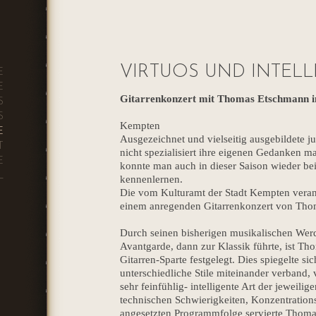
mann
VIRTUOS UND INTELL
E
E
Gitarrenkonzert mit Thomas Etschmann i
S
S
Kempten
E
Ausgezeichnet und vielseitig ausgebildete ju
T
nicht spezialisiert ihre eigenen Gedanken
E
konnte man auch in dieser Saison wieder b
L
kennenlernen.
Die vom Kulturamt der Stadt Kempten verans
einem anregenden Gitarrenkonzert von Th
Durch seinen bisherigen musikalischen Werd
Avantgarde, dann zur Klassik führte, ist T
Gitarren-Sparte festgelegt. Dies spiegelte 
unterschiedliche Stile miteinander verband, 
sehr feinfühlig- intelligente Art der jeweilig
technischen Schwierigkeiten, Konzentration
angesetzten Programmfolge servierte Thom