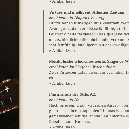
»
Artikel lesen
Virtuos und intelligent, Allgäuer Zeitung
erschienen in Allgäuer Zeitung
Durch seinen bisherigen musikalischen Werd
Avantgarde, dann zur Klassik führte, ist T
Gitarren-Sparte festgelegt. Dies spiegelte 
unterschiedliche Stile miteinander verband, 
sehr feinfühlig- intelligente Art der jeweilige
»
Artikel lesen
Musikalische Glücksmomente, Singener W
erschienen im Singener Wochenblatt
Zwei Virtuosen luden zu einem besinnlich-h
ein.
»
Artikel lesen
Pluralismus der Stile, AZ
erschienen in AZ
Nach furiosem Duo (»Guardian Angel« von
gitarristisch herausragenden Thomas Etsch
gemeinsamen auf die Bühne und brachten de
Zugaben zum Kochen.
»
Artikel lesen